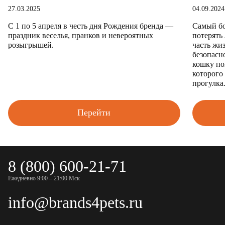
27.03.2025
04.09.2024
С 1 по 5 апреля в честь дня Рождения бренда —
Самый бо
праздник веселья, пранков и невероятных
потерять
розыгрышей.
часть жи
безопасн
кошку по
которого
прогулка
Перейти
8 (800) 600-21-71
Ежедневно 9:00 – 21:00 Мск
info@brands4pets.ru