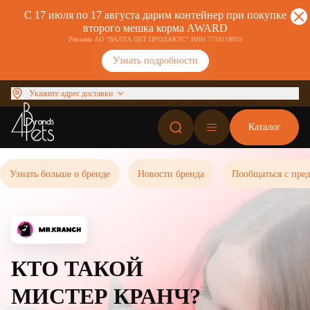
С 17 июля по 17 августа дарим контейнер при покупке
второго мешка корма AWARD
Реклама АО "ВАЛТА ПЕТ ПРОДАКТС" ИНН 7718118019
Узнать подробности
Укажите адрес доставки
Каталог
Узнать больше о бренде
Новости бренда
Пообщаться с пред
КТО ТАКОЙ
МИСТЕР КРАНЧ?