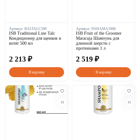
Артикул:
BALTALC500
Артикул:
NSHAMA1000
ISB Traditional Line Talc
ISB Fruit of the Groomer
Кондиционер для щенков и
Maracuja Шампунь для
котят 500 мл
длинной шерсти с
протеинами 1 л
2
213
₽
2
519
₽
В корзину
В корзину