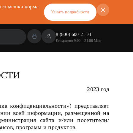
ого мешка корма
Узнать подробности
8 (800) 600-21-71
Ежедневно 9:00 – 21:00 Мск
ОСТИ
2023 год
ка конфиденциальности») представляет
шении всей информации, размещенной на
администрация сайта и/или посетители/
висов, программ и продуктов.