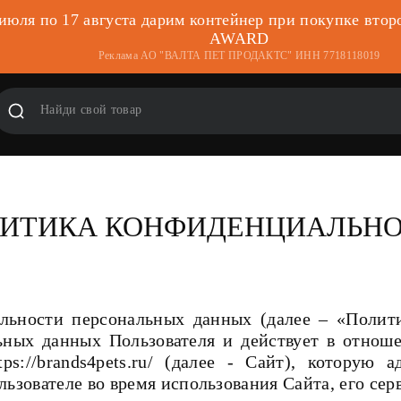
 июля по 17 августа дарим контейнер при покупке втор
AWARD
Реклама АО "ВАЛТА ПЕТ ПРОДАКТС" ИНН 7718118019
ИТИКА КОНФИДЕНЦИАЛЬН
льности персональных данных (далее – «Полити
ьных данных Пользователя и действует в отно
ps://brands4pets.ru/ (далее - Сайт), которую 
ьзователе во время использования Сайта, его сер