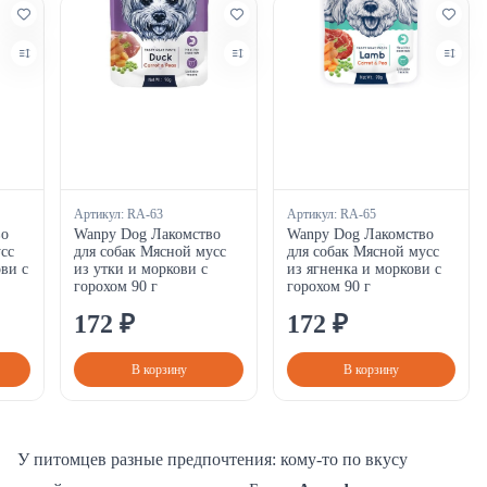
Артикул:
RA-63
Артикул:
RA-65
во
Wanpy Dog Лакомство
Wanpy Dog Лакомство
сс
для собак Мясной мусс
для собак Мясной мусс
ви с
из утки и моркови с
из ягненка и моркови с
горохом 90 г
горохом 90 г
172
₽
172
₽
В корзину
В корзину
У питомцев разные предпочтения: кому-то по вкусу