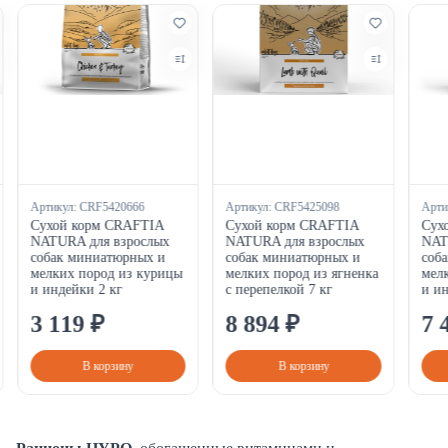
Артикул:
CRF5420666
Артикул:
CRF5425098
Арти
Сухой корм CRAFTIA
Сухой корм CRAFTIA
Сух
NATURA для взрослых
NATURA для взрослых
NAT
собак миниатюрных и
собак миниатюрных и
соб
мелких пород из курицы
мелких пород из ягненка
мелк
и индейки 2 кг
с перепелкой 7 кг
и ин
3
119
₽
8
894
₽
7
В корзину
В корзину