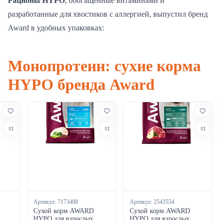
Рационы HYPO
, обогащенные витаминами и
разработанные для хвостиков с аллергией, выпустил бренд
Award в удобных упаковках:
Монопротеин: сухие корма
HYPO бренда Award
Артикул:
7173488
Артикул:
2543554
Сухой корм AWARD
Сухой корм AWARD
HYPO для взрослых
HYPO для взрослых