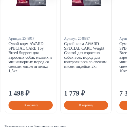
Артикул:
2548917
Артикул:
2548887
Арти
Сухой корм AWARD
Сухой корм AWARD
Сух
SPECIAL CARE Toy
SPECIAL CARE Weight
SPE
Breed Support для
Control для взрослых
Bree
взрослых собак мелких и
собак всех пород для
взро
миниатюрных пород со
контроля веса со свежим
мин
свежим мясом ягненка
мясом индейки 2кг
свеж
1,5кг
10кг
1
498
₽
1
779
₽
7
В корзину
В корзину
Влажные корма для йоркширских терьеров