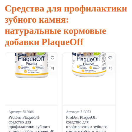
Средства для профилактики
зубного камня:
натуральные кормовые
добавки PlaqueOff
Артикул:
513066
Артикул:
513073
ProDen PlaqueOff
ProDen PlaqueOff
средство для
средство для
профилактики зубного
профилактики зубного
камня у собак и кошек 40
камня у собак и кошек