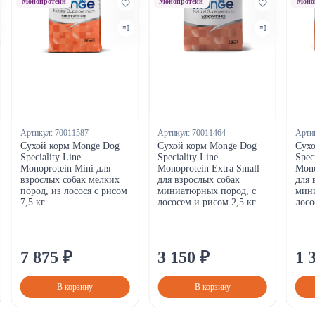
Монопротеин
Монопротеин
Моно
Артикул:
70011587
Артикул:
70011464
Арти
Сухой корм Monge Dog
Сухой корм Monge Dog
Сух
Speciality Line
Speciality Line
Spec
Monoprotein Mini для
Monoprotein Extra Small
Mono
взрослых собак мелких
для взрослых собак
для 
пород, из лосося с рисом
миниатюрных пород, с
мини
7,5 кг
лососем и рисом 2,5 кг
лосо
7
875
₽
3
150
₽
1
В корзину
В корзину