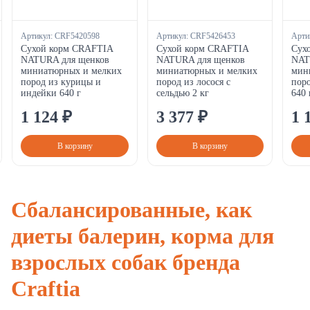
Артикул:
CRF5420598
Артикул:
CRF5426453
Арти
Сухой корм CRAFTIA
Сухой корм CRAFTIA
Сух
NATURA для щенков
NATURA для щенков
NAT
миниатюрных и мелких
миниатюрных и мелких
мин
пород из курицы и
пород из лосося с
поро
индейки 640 г
сельдью 2 кг
640 
1
124
₽
3
377
₽
1
В корзину
В корзину
Сбалансированные, как
диеты балерин, корма для
взрослых собак бренда
Craftia