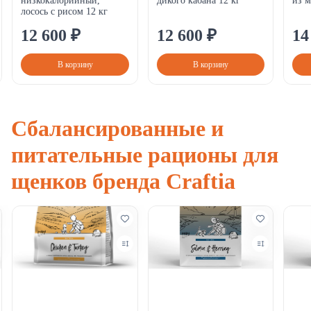
низкокалорийный,
дикого кабана 12 кг
из м
лосось с рисом 12 кг
12
600
₽
12
600
₽
14
В корзину
В корзину
Сбалансированные и
питательные рационы для
щенков бренда Craftia