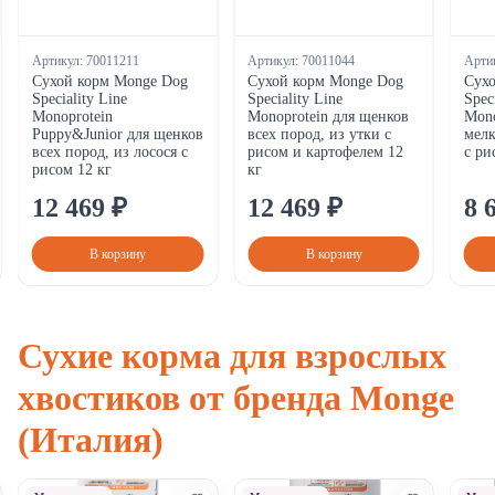
Артикул:
70011211
Артикул:
70011044
Арти
Сухой корм Monge Dog
Сухой корм Monge Dog
Сух
Speciality Line
Speciality Line
Spec
Monoprotein
Monoprotein для щенков
Mono
Puppy&Junior для щенков
всех пород, из утки с
мелк
всех пород, из лосося с
рисом и картофелем 12
с ри
рисом 12 кг
кг
12
469
₽
12
469
₽
8
В корзину
В корзину
Сухие корма для взрослых
хвостиков от бренда Monge
(Италия)