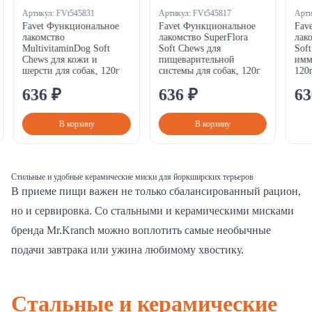
Артикул:
FVt545831
Артикул:
FVt545817
Арти
Favet Функциональное
Favet Функциональное
Fave
лакомство
лакомство SuperFlora
лако
MultivitaminDog Soft
Soft Chews для
Soft
Chews для кожи и
пищеварительной
имму
шерсти для собак, 120г
системы для собак, 120г
120г
636
₽
636
₽
63
В корзину
В корзину
Стильные и удобные керамические миски для йоркширских терьеров
В приеме пищи важен не только сбалансированный рацион,
но и сервировка. Со стальными и керамическими мисками
бренда Mr.Kranch можно воплотить самые необычные
подачи завтрака или ужина любимому хвостику.
Стальные и керамические