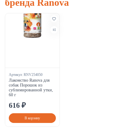
бренда Ranova
Артикул:
RNV254050
Лакомство Ranova для
собак Порошок из
сублимированной утки,
60 г
616
₽
В корзину