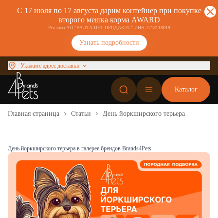
С 17 июля по 17 августа дарим контейнер при покупке
второго мешка корма AWARD
Реклама АО "ВАЛТА ПЕТ ПРОДАКТС" ИНН 7718118019
Узнать подробности
Укажите адрес доставки
Каталог
Главная страница
Статьи
День йоркширского терьера
День йоркширского терьера в галерее брендов Brands4Pets