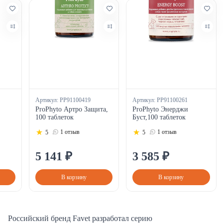
Артикул:
PP91100419
Артикул:
PP91100261
ProPhyto Артро Защита,
ProPhyto Энерджи
100 таблеток
Буст,100 таблеток
1 отзыв
1 отзыв
5
5
5
141
₽
3
585
₽
В корзину
В корзину
Российский бренд Favet разработал серию