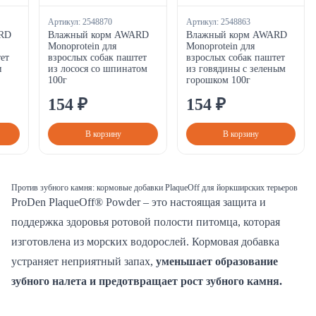
Артикул:
2548870
Артикул:
2548863
RD
Влажный корм AWARD
Влажный корм AWARD
Monoprotein для
Monoprotein для
ет
взрослых собак паштет
взрослых собак паштет
и
из лосося со шпинатом
из говядины с зеленым
100г
горошком 100г
154
₽
154
₽
В корзину
В корзину
Против зубного камня: кормовые добавки PlaqueOff для йоркширских терьеров
ProDen PlaqueOff® Powder – это настоящая защита и
поддержка здоровья ротовой полости питомца, которая
изготовлена из морских водорослей. Кормовая добавка
устраняет неприятный запах,
уменьшает образование
зубного налета и предотвращает рост зубного камня.