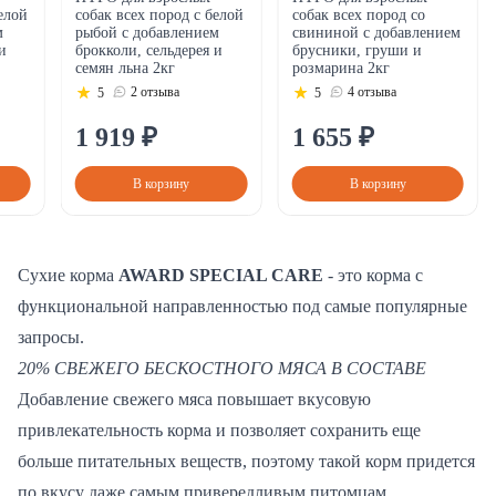
елой
собак всех пород с белой
собак всех пород со
м
рыбой с добавлением
свининой с добавлением
и
брокколи, сельдерея и
брусники, груши и
семян льна 2кг
розмарина 2кг
2 отзыва
4 отзыва
5
5
1
919
₽
1
655
₽
В корзину
В корзину
Сухие корма
AWARD SPECIAL CARE
- это корма с
функциональной направленностью под самые популярные
запросы.
20% СВЕЖЕГО БЕСКОСТНОГО МЯСА В СОСТАВЕ
Добавление свежего мяса повышает вкусовую
привлекательность корма и позволяет сохранить еще
больше питательных веществ, поэтому такой корм придется
по вкусу даже самым привередливым питомцам.