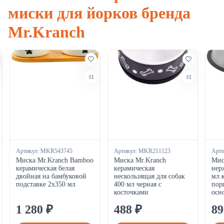
миски для йорков бренда
Mr.Kranch
Артикул:
MKR543745
Артикул:
MKR211123
Арти
Миска Mr.Kranch Bamboo
Миска Mr.Kranch
Миск
керамическая белая
керамическая
нерж
двойная на бамбуковой
нескользящая для собак
мл к
подставке 2х350 мл
400 мл черная с
порц
косточками
осно
1
280
₽
488
₽
89