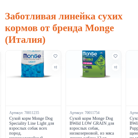
Заботливая линейка сухих
кормов от бренда Monge
(Италия)
Артикул:
70011235
Артикул:
70011754
Арти
Сухой корм Monge Dog
Сухой корм Monge Dog
Сух
Speciality Line Light для
BWild LOW GRAIN для
BWi
взрослых собак всех
взрослых собак,
Pupp
пород,
низкозерновой, из мяса
щенк