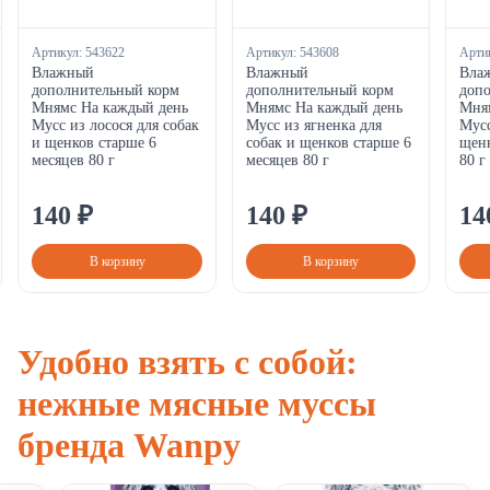
Артикул:
543622
Артикул:
543608
Арти
Влажный
Влажный
Вла
дополнительный корм
дополнительный корм
доп
Мнямс На каждый день
Мнямс На каждый день
Мня
Мусс из лосося для собак
Мусс из ягненка для
Мусс
и щенков старше 6
собак и щенков старше 6
щенк
месяцев 80 г
месяцев 80 г
80 г
140
₽
140
₽
14
В корзину
В корзину
Удобно взять с собой:
нежные мясные муссы
бренда Wanpy