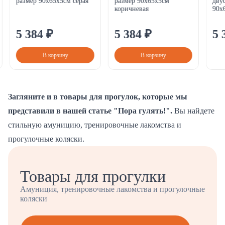
размер 90х65х5см серая
размер 90х65х5см
двус
коричневая
90х6
5
384
₽
5
384
₽
5
В корзину
В корзину
Загляните и в товары для прогулок, которые мы
представили
в нашей статье "Пора гулять!".
Вы найдете
стильную амуницию, тренировочные лакомства и
прогулочные коляски.
Товары для прогулки
Амуниция, тренировочные лакомства и прогулочные
коляски