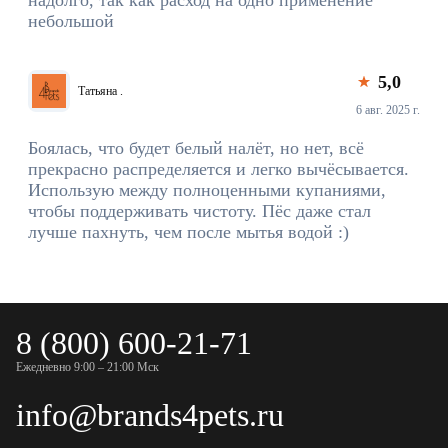
надолго, так как расход на одно применение
небольшой
5,0
Татьяна .
6 авг. 2025 г.
Боялась, что будет белый налёт, но нет, всё
прекрасно распределяется и легко вычёсывается.
Использую между полноценными купаниями,
чтобы поддерживать чистоту. Пёс даже стал
лучше пахнуть, чем после мытья водой :)
8 (800) 600-21-71
Ежедневно 9:00 – 21:00 Мск
info@brands4pets.ru