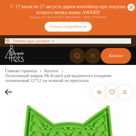
С 17 июля по 17 августа дарим контейнер при покупке
второго мешка корма AWARD
Реклама АО "ВАЛТА ПЕТ ПРОДАКТС" ИНН 7718118019
Узнать подробности
Укажите адрес доставки
Каталог
Главная страница
Каталог
Лизательный коврик Mr.Kranch для медленного поедания
силиконовый 12*12 см зеленый на присосках