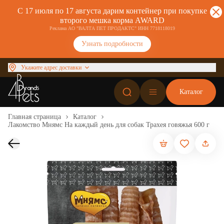
С 17 июля по 17 августа дарим контейнер при покупке
второго мешка корма AWARD
Реклама АО "ВАЛТА ПЕТ ПРОДАКТС" ИНН 7718118019
Узнать подробности
Укажите адрес доставки
Каталог
Главная страница
Каталог
Лакомство Мнямс На каждый день для собак Трахея говяжья 600 г