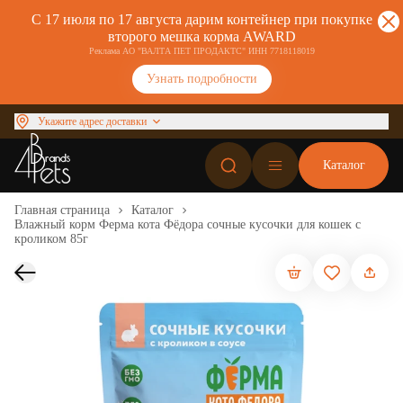
С 17 июля по 17 августа дарим контейнер при покупке
второго мешка корма AWARD
Реклама АО "ВАЛТА ПЕТ ПРОДАКТС" ИНН 7718118019
Узнать подробности
Укажите адрес доставки
Каталог
Главная страница
Каталог
Влажный корм Ферма кота Фёдора сочные кусочки для кошек с
кроликом 85г