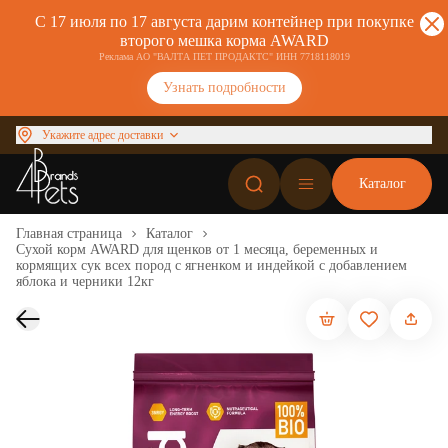
С 17 июля по 17 августа дарим контейнер при покупке
второго мешка корма AWARD
Реклама АО "ВАЛТА ПЕТ ПРОДАКТС" ИНН 7718118019
Узнать подробности
Укажите адрес доставки
Каталог
Главная страница
Каталог
Сухой корм AWARD для щенков от 1 месяца, беременных и
кормящих сук всех пород с ягненком и индейкой с добавлением
яблока и черники 12кг