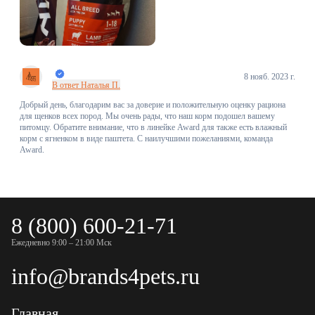
8 нояб. 2023 г.
В ответ Наталья П.
Добрый день, благодарим вас за доверие и положительную оценку рациона
для щенков всех пород. Мы очень рады, что наш корм подошел вашему
питомцу. Обратите внимание, что в линейке Award для также есть влажный
корм с ягненком в виде паштета. С наилучшими пожеланиями, команда
Award.
8 (800) 600-21-71
Ежедневно 9:00 – 21:00 Мск
info@brands4pets.ru
Главная