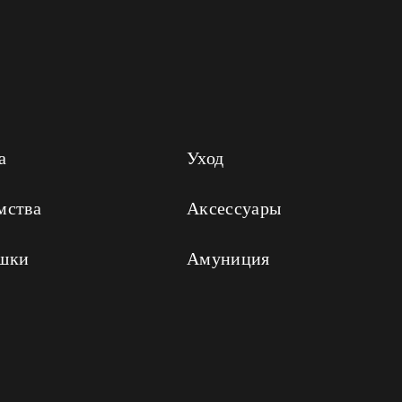
а
Уход
мства
Аксессуары
шки
Амуниция