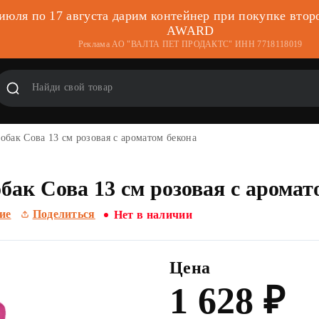
 июля по 17 августа дарим контейнер при покупке втор
AWARD
Реклама АО "ВАЛТА ПЕТ ПРОДАКТС" ИНН 7718118019
обак Сова 13 см розовая с ароматом бекона
ак Сова 13 см розовая с аромат
ие
Поделиться
Нет в наличии
Цена
1
628
₽