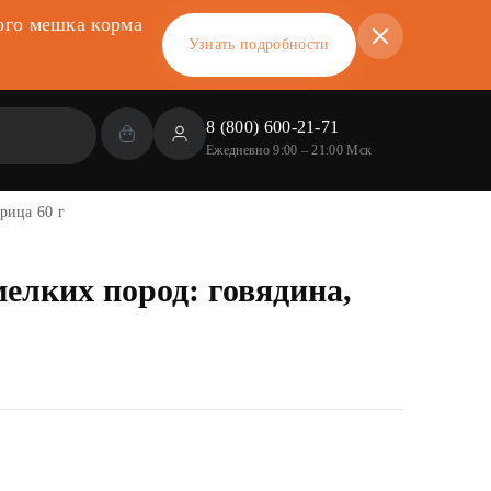
ого мешка корма
Узнать подробности
8 (800) 600-21-71
Ежедневно 9:00 – 21:00 Мск
рица 60 г
елких пород: говядина,