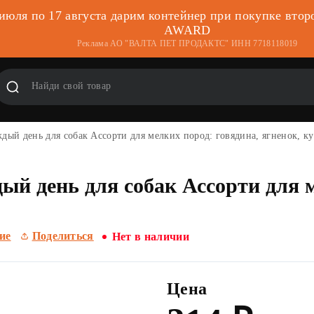
 июля по 17 августа дарим контейнер при покупке втор
AWARD
Реклама АО "ВАЛТА ПЕТ ПРОДАКТС" ИНН 7718118019
ый день для собак Ассорти для мелких пород: говядина, ягненок, ку
й день для собак Ассорти для м
ие
Поделиться
Нет в наличии
Цена