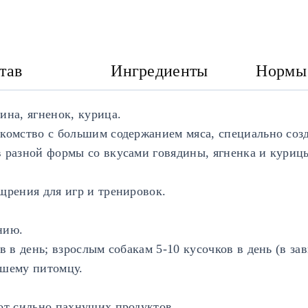
тав
Ингредиенты
Нормы
ина, ягненок, курица.
комство с большим содержанием мяса, специально созд
в разной формы со вкусами говядины, ягненка и куриц
щрения для игр и тренировок.
нию.
в в день; взрослым собакам 5-10 кусочков в день (в за
ашему питомцу.
 от сильно пахнущих продуктов.