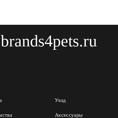
brands4pets.ru
а
Уход
мства
Аксессуары