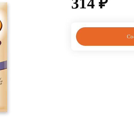
314
₽
Со